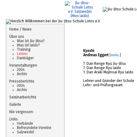
Home / News
Über uns
Was ist Jiu-Jitsu?
Was ist Iaido?
Training
Kyoshi
Lehrer
Andreas Eggert
[
mehr...
]
Danträger
7. Dan Renge Ryu Jiu-Jitsu
Veranstaltungen
7. Dan Renge Ryu Iaido
2024
1. Dan Araki Mujinsai Ryu Iaido
Archiv
Lehrer und Gründer der Schule
Presseberichte
Lehr- und Prüfungswart
2024
Archiv
Seminarberichte
Galerie
Nie vergessen
Links
Verbände
Befreundete Vereine
Salzwedel