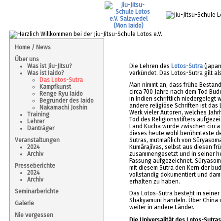
Home / News
Über uns
Was ist Jiu-Jitsu?
Die Lehren des
Lotos-Sutra
(japan
Was ist Iaido?
verkündet. Das Lotos-Sutra gilt al
Das Lotos-Sutra
Man nimmt an, dass frühe Bestandt
Kampfkunst
circa 700 Jahre nach dem Tod Bu
Renge Ryu Iaido
in Indien schriftlich niedergelegt
Begründer des Iaido
andere religiöse Schriften ist das
Nakamachi Joshin
Werk vieler Autoren, welches Jah
Training
Tod des Religionsstifters aufgeze
Lehrer
Land Kucha wurde zwischen circa
Danträger
dieses heute wohl berühmteste d
Veranstaltungen
Sutras, mutmaßlich von Sûryasoma
2024
Kumârajîvas, selbst aus diesen frü
Archiv
zusammengesetzt und in seiner h
Fassung aufgezeichnet. Sûryasom
Presseberichte
mit diesem Sutra den Kern der bu
2024
vollständig dokumentiert und dami
Archiv
erhalten zu haben.
Seminarberichte
Das Lotos-Sutra besteht in seiner
Shakyamuni handeln. Über China u
Galerie
weiter in andere Länder.
Nie vergessen
Die Universalität des Lotos-Sutra