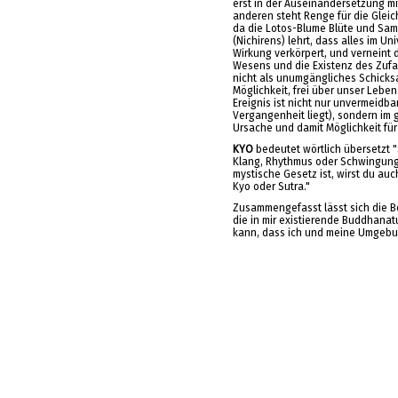
erst in der Auseinandersetzung mi
anderen steht Renge für die Gleic
da die Lotos-Blume Blüte und Same
(Nichirens) lehrt, dass alles im 
Wirkung verkörpert, und verneint 
Wesens und die Existenz des Zufa
nicht als unumgängliches Schicksa
Möglichkeit, frei über unser Lebe
Ereignis ist nicht nur unvermeidba
Vergangenheit liegt), sondern im
Ursache und damit Möglichkeit für
KYO
bedeutet wörtlich übersetzt "
Klang, Rhythmus oder Schwingung.
mystische Gesetz ist, wirst du auc
Kyo oder Sutra."
Zusammengefasst lässt sich die 
die in mir existierende Buddhanat
kann, dass ich und meine Umgebun