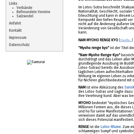
Links
Im Lotos-Sutra beschreibt Shakya
Verbände
Nationalität, Geschlecht, soziale
Befreundete Vereine
Erleuchtung und kann in diesem L
Salzwedel
Kernpunkt den tiefen Respekt vor
Anfahrt
nicht auf die Änderung äußerer U
Veränderung von Gesellschaft un
Kontakt
kann.
Impressum
NAM MYOHO RENGE KYO
[
Quelle...
]
Datenschutz
"Myoho renge kyo"
ist der Titel d
"Nam-Myoho-Renge-Kyo"
bezeich
durchdringt und das Leben aller 
grundlegende Ausübung im Budd
Lotos-Sutras) bereits die Ausübun
täglichen Leben aufrechterhalten 
Wirkung im eigenen Leben zu erke
für Nichiren gleichbedeutend mit 
NAM
ist eine Abkürzung des
Sansk
des Lotos-Sutras und sagte dazu:
ihre Verehrung kund. Aber was be
MYOHO
bedeutet "mystisches Ges
Millionen Formen aus, die dieses 
und ho für seine Manifestationen
verweisen damit auf das unendlich
sich dieses Potenzial manifestiert
RENGE
ist die
Lotos-Blume
. Zum e
schlammigen Sumpf und symbolisie